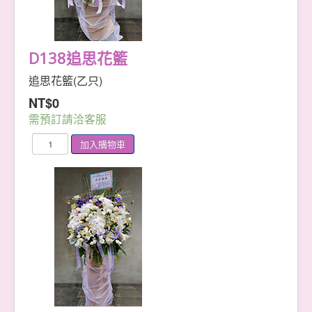
D138追思花籃
追思花籃(乙只)
NT$0
需預訂請洽客服