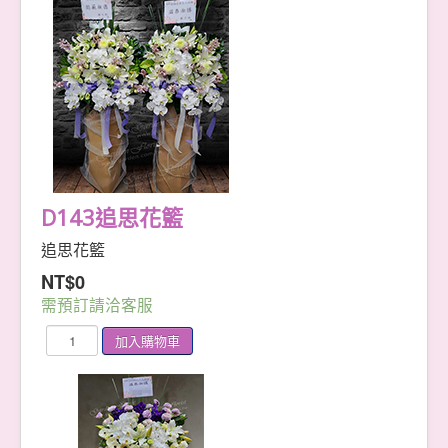
永生花系
包月設計
藝術花籃
喜慶花籃
追思花籃
大型花籃
典雅蘭花
喜慶蘭花
桌上型
落地型
追思蘭花
D143追思花籃
單品蘭花
綠色植栽
追思花籃
落地型盆景
桌上型盆景
NT$0
幸運竹
需預訂請洽客服
多肉植物
精緻小品
會場設計
繽紛婚禮
會議&頒獎
居家空間
節日花禮
情人節
母親節