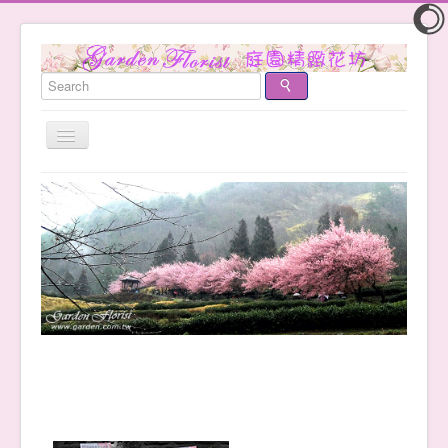
切
換
導
首頁
覽
首頁
品牌故事
客服中心
訂購需知
常見問題
付款方式
運費計算
最新作品
產品目錄
花藝創作
浪漫花束
時尚盆花
NewBaby
水果花籃
胸花腕花