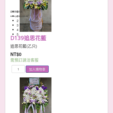
聖誕節
春 節
0
庭園精緻花坊
掃碼支付平台
1
www.garden.com.tw
信用卡支付
2
Google Pay
3
Apple Pay
4
信用卡掃碼支付
5
LInePay
D139追思花籃
台灣Pay
台灣Pay(信用卡)
追思花籃(乙只)
台灣Pay(金融卡)
NT$0
植物養護
表單下載
需預訂請洽客服
訂購單下載
線上訂購(無購物車)
卡片書寫
喬遷&開幕
陞遷&業績
婚禮&祝壽
各行&各業
選舉&當選
友誼&感謝
男孩&女孩
各式敬輓詞