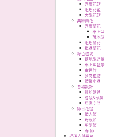
喜慶花籃
追思花籃
大型花籃
典雅蘭花
喜慶蘭花
桌上型
落地型
追思蘭花
單品蘭花
綠色植栽
落地型盆景
桌上型盆景
幸運竹
多肉植物
精緻小品
會場設計
繽紛婚禮
會議&頒獎
居家空間
節日花禮
情人節
母親節
聖誕節
春 節
掃碼支付平台