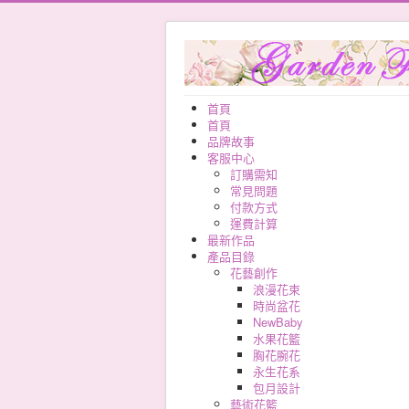
首頁
首頁
品牌故事
客服中心
訂購需知
常見問題
付款方式
運費計算
最新作品
產品目錄
花藝創作
浪漫花束
時尚盆花
NewBaby
水果花籃
胸花腕花
永生花系
包月設計
藝術花籃