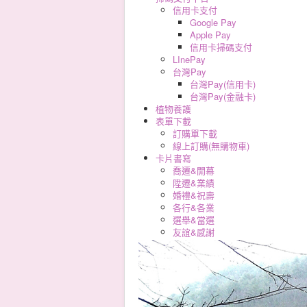
信用卡支付
Google Pay
Apple Pay
信用卡掃碼支付
LInePay
台灣Pay
台灣Pay(信用卡)
台灣Pay(金融卡)
植物養護
表單下載
訂購單下載
線上訂購(無購物車)
卡片書寫
喬遷&開幕
陞遷&業績
婚禮&祝壽
各行&各業
選舉&當選
友誼&感謝
男孩&女孩
各式敬輓詞