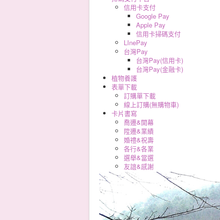
信用卡支付
Google Pay
Apple Pay
信用卡掃碼支付
LInePay
台灣Pay
台灣Pay(信用卡)
台灣Pay(金融卡)
植物養護
表單下載
訂購單下載
線上訂購(無購物車)
卡片書寫
喬遷&開幕
陞遷&業績
婚禮&祝壽
各行&各業
選舉&當選
友誼&感謝
男孩&女孩
各式敬輓詞