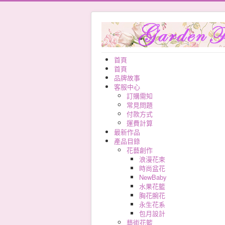
首頁
首頁
品牌故事
客服中心
訂購需知
常見問題
付款方式
運費計算
最新作品
產品目錄
花藝創作
浪漫花束
時尚盆花
NewBaby
水果花籃
胸花腕花
永生花系
包月設計
藝術花籃