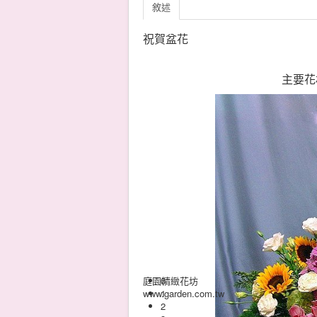
敘述
祝賀盆花
主要花
庭園精緻花坊
0
www.garden.com.tw
1
2