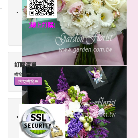
(
線上訂購
)
訂購清單
購物車中無項目