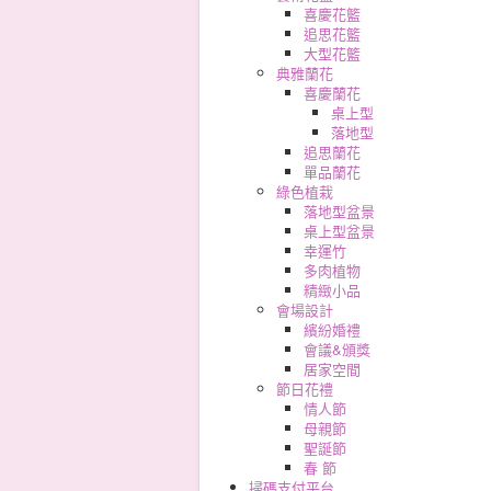
喜慶花籃
追思花籃
大型花籃
典雅蘭花
喜慶蘭花
桌上型
落地型
追思蘭花
單品蘭花
綠色植栽
落地型盆景
桌上型盆景
幸運竹
多肉植物
精緻小品
會場設計
繽紛婚禮
會議&頒獎
居家空間
節日花禮
情人節
母親節
聖誕節
春 節
掃碼支付平台