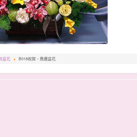
尚盆花
B018祝賀、喬遷盆花